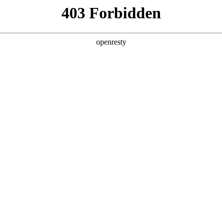
助力企业从效率优化跃向智能跃升，在数智浪潮中锚定进化方向。
数码、德勤中国（Deloitte）与中国信息通信研究院（CAICT）联合编撰，
建了从战略规划到技术落地的全周期指引体系，
性解决方案。
型演化的必经之路上，要即避免涉足可预见的、未来会被通用大模型能力覆盖的领域。
2
/
7